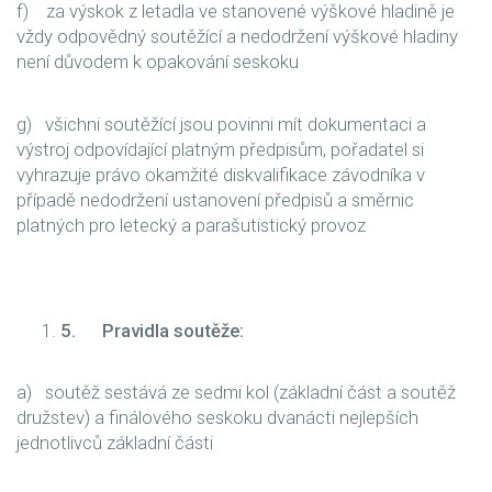
f) za výskok z letadla ve stanovené výškové hladině je
vždy odpovědný soutěžící a nedodržení výškové hladiny
není důvodem k opakování seskoku
g) všichni soutěžící jsou povinni mít dokumentaci a
výstroj odpovídající platným předpisům, pořadatel si
vyhrazuje právo okamžité diskvalifikace závodníka v
případě nedodržení ustanovení předpisů a směrnic
platných pro letecký a parašutistický provoz
5.
Pravidla soutěže:
a) soutěž sestává ze sedmi kol (základní část a soutěž
družstev) a finálového seskoku dvanácti nejlepších
jednotlivců základní části