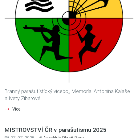
Branný parašutistický víceboj, Memorial Antonína Kalaše
a Ivety Zíbarové
Více
MISTROVSTVÍ ČR v parašutismu 2025