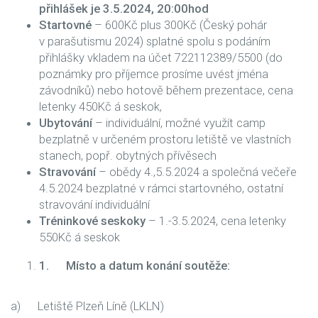
přihlášek je 3.5.2024, 20:00hod
Startovné
– 600Kč plus 300Kč (Český pohár
v parašutismu 2024) splatné spolu s podáním
přihlášky vkladem na účet 722112389/5500 (do
poznámky pro příjemce prosíme uvést jména
závodníků) nebo hotově během prezentace, cena
letenky 450Kč á seskok,
Ubytování
– individuální, možné využít camp
bezplatně v určeném prostoru letiště ve vlastních
stanech, popř. obytných přívěsech
Stravování
– obědy 4.,5.5.2024 a společná večeře
4.5.2024 bezplatné v rámci startovného, ostatní
stravování individuální
Tréninkové seskoky
– 1.-3.5.2024, cena letenky
550Kč á seskok
1.
Místo a datum konání soutěže:
a) Letiště Plzeň Líně (LKLN)