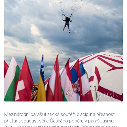
Mezinárodní parašutistická soutěž, disciplína přesnost
přistání, součást série Českého poháru v parašutismu