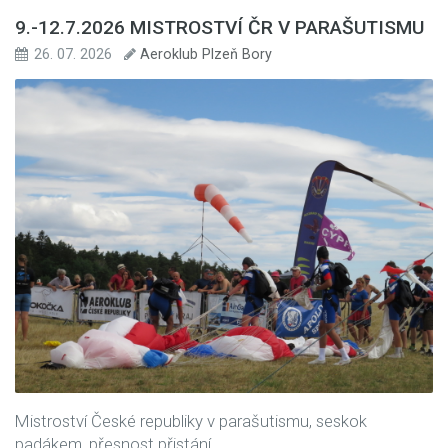
9.-12.7.2026 MISTROSTVÍ ČR V PARAŠUTISMU
26. 07. 2026
Aeroklub Plzeň Bory
Mistroství České republiky v parašutismu, seskok
padákem, přesnost přistání