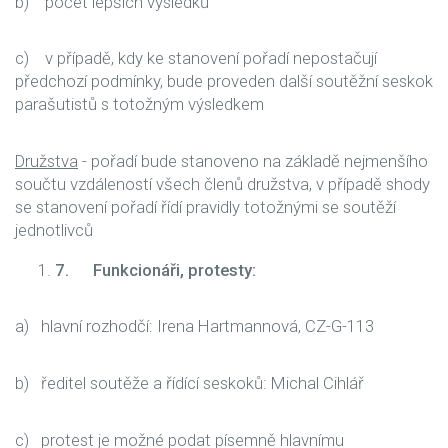
b) počet lepších výsledků
c) v případě, kdy ke stanovení pořadí nepostačují
předchozí podmínky, bude proveden další soutěžní seskok
parašutistů s totožným výsledkem
Družstva
- pořadí bude stanoveno na základě nejmenšího
součtu vzdáleností všech členů družstva, v případě shody
se stanovení pořadí řídí pravidly totožnými se soutěží
jednotlivců
7.
Funkcionáři, protesty:
a) hlavní rozhodčí: Irena Hartmannová, CZ-G-113
b) ředitel soutěže a řídící seskoků: Michal Cihlář
c) protest je možné podat písemně hlavnímu