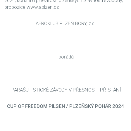
2024, konání u příležitosti plzeňských Slavností svobody,
propozice www.aplzen.cz
AEROKLUB PLZEŇ BORY, z.s.
pořádá
PARAŠUTISTICKÉ ZÁVODY V PŘESNOSTI PŘISTÁNÍ
CUP OF FREEDOM PILSEN / PLZEŇSKÝ POHÁR 2024