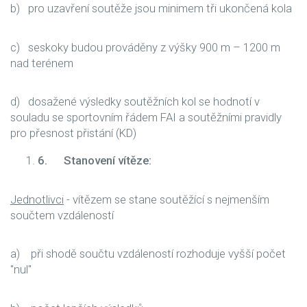
b) pro uzavření soutěže jsou minimem tři ukončená kola
c) seskoky budou prováděny z výšky 900 m – 1200 m
nad terénem
d) dosažené výsledky soutěžních kol se hodnotí v
souladu se sportovním řádem FAI a soutěžními pravidly
pro přesnost přistání (KD)
6.
Stanovení vítěze:
Jednotlivci
- vítězem se stane soutěžící s nejmenším
součtem vzdáleností
a) při shodě součtu vzdáleností rozhoduje vyšší počet
"nul"