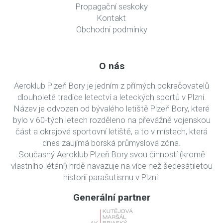
Propagační seskoky
Kontakt
Obchodni podmínky
O nás
Aeroklub Plzeň Bory je jedním z přímých pokračovatelů
dlouholeté tradice letectví a leteckých sportů v Plzni.
Název je odvozen od bývalého letiště Plzeň Bory, které
bylo v 60-tých letech rozděleno na převážně vojenskou
část a okrajové sportovní letiště, a to v místech, která
dnes zaujímá borská průmyslová zóna.
Současný Aeroklub Plzeň Bory svou činností (kromě
vlastního létání) hrdě navazuje na více než šedesátiletou
historii parašutismu v Plzni.
Generální partner