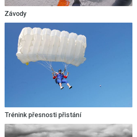
Závody
Trénink přesnosti přistání