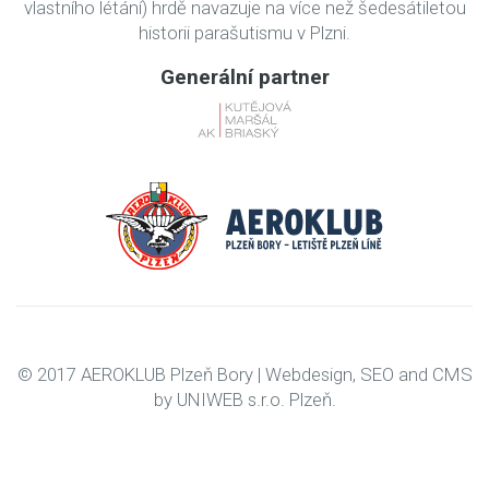
vlastního létání) hrdě navazuje na více než šedesátiletou
historii parašutismu v Plzni.
Generální partner
© 2017 AEROKLUB Plzeň Bory |
Webdesign
,
SEO
and
CMS
by
UNIWEB
s.r.o.
Plzeň
.