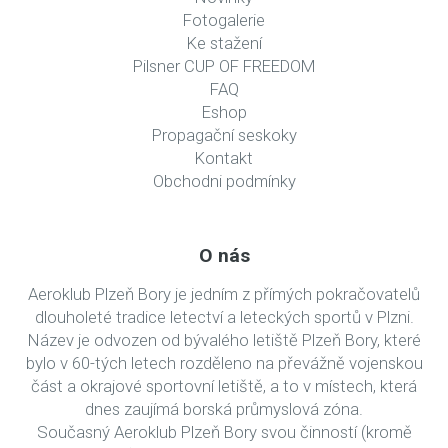
Fotogalerie
Ke stažení
Pilsner CUP OF FREEDOM
FAQ
Eshop
Propagační seskoky
Kontakt
Obchodni podmínky
O nás
Aeroklub Plzeň Bory je jedním z přímých pokračovatelů
dlouholeté tradice letectví a leteckých sportů v Plzni.
Název je odvozen od bývalého letiště Plzeň Bory, které
bylo v 60-tých letech rozděleno na převážně vojenskou
část a okrajové sportovní letiště, a to v místech, která
dnes zaujímá borská průmyslová zóna.
Současný Aeroklub Plzeň Bory svou činností (kromě