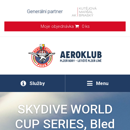
Generální partner
Moje objednávka
0 ks
Služby
Menu
SKYDIVE WORLD
CUP SERIES, Bled