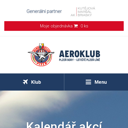
Generální partner
Moje objednávka
0 ks
Klub
Menu
Kalendář akcí