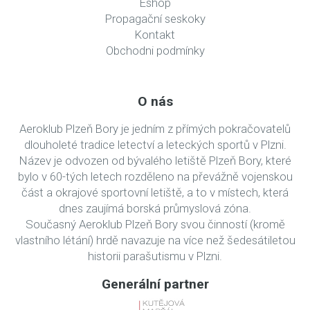
Eshop
Propagační seskoky
Kontakt
Obchodni podmínky
O nás
Aeroklub Plzeň Bory je jedním z přímých pokračovatelů
dlouholeté tradice letectví a leteckých sportů v Plzni.
Název je odvozen od bývalého letiště Plzeň Bory, které
bylo v 60-tých letech rozděleno na převážně vojenskou
část a okrajové sportovní letiště, a to v místech, která
dnes zaujímá borská průmyslová zóna.
Současný Aeroklub Plzeň Bory svou činností (kromě
vlastního létání) hrdě navazuje na více než šedesátiletou
historii parašutismu v Plzni.
Generální partner