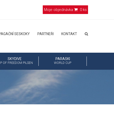
Moje objednávka
0 ks
PAGAČNÍ SESKOKY
PARTNEŘI
KONTAKT
SKYDIVE
PARASKI
P OF FREEDOM PILSEN
WORLD CUP