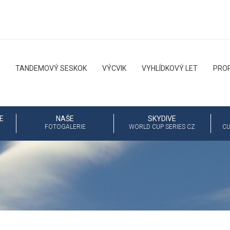
TANDEMOVÝ SESKOK
VÝCVIK
VYHLÍDKOVÝ LET
PRO
E
NAŠE
SKYDIVE
FOTOGALERIE
WORLD CUP SERIES CZ
CU