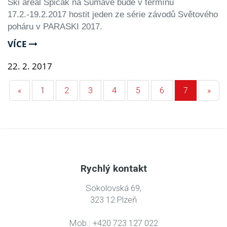
Ski areál Špičák na Šumavě bude v termínu
17.2.-19.2.2017 hostit jeden ze série závodů Světového
poháru v PARASKI 2017.
VÍCE
22.
2.
2017
«
1
2
3
4
5
6
7
»
Rychlý kontakt
Sokolovská 69,
323 12 Plzeň
Mob.: +420 723 127 022