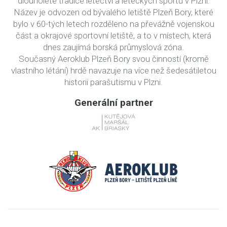
dlouholeté tradice letectví a leteckých sportů v Plzni.
Název je odvozen od bývalého letiště Plzeň Bory, které
bylo v 60-tých letech rozděleno na převážně vojenskou
část a okrajové sportovní letiště, a to v místech, která
dnes zaujímá borská průmyslová zóna.
Současný Aeroklub Plzeň Bory svou činností (kromě
vlastního létání) hrdě navazuje na více než šedesátiletou
historii parašutismu v Plzni.
Generální partner