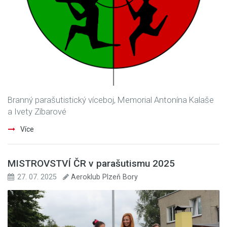
Branný parašutistický víceboj, Memorial Antonína Kalaše
a Ivety Zíbarové
Více
MISTROVSTVÍ ČR v parašutismu 2025
27. 07. 2025
Aeroklub Plzeň Bory