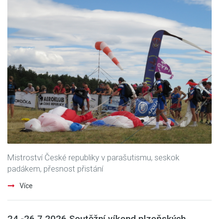
Mistroství České republiky v parašutismu, seskok
padákem, přesnost přistání
Více
24.-26.7.2026 Soutěžní víkend plzeňských