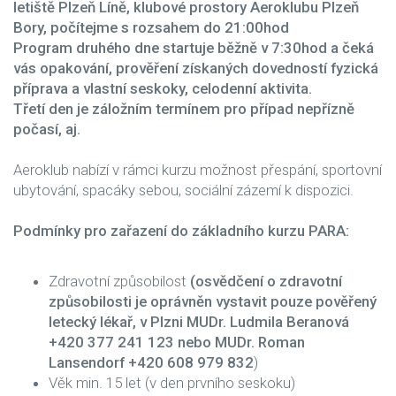
letiště Plzeň Líně, klubové prostory Aeroklubu Plzeň
Bory, počítejme s rozsahem do 21:00hod
Program druhého dne startuje běžně v 7:30hod a čeká
vás opakování, prověření získaných dovedností fyzická
příprava a vlastní seskoky, celodenní aktivita.
Třetí den je záložním termínem pro případ nepřízně
počasí, aj.
Aeroklub nabízí v rámci kurzu možnost přespání, sportovní
ubytování, spacáky sebou, sociální zázemí k dispozici.
Podmínky pro zařazení do základního kurzu PARA:
Zdravotní způsobilost
(osvědčení o zdravotní
způsobilosti je oprávněn vystavit pouze pověřený
letecký lékař, v Plzni MUDr. Ludmila Beranová
+420 377 241 123 nebo MUDr. Roman
Lansendorf +420 608 979 832
)
Věk min. 15 let (v den prvního seskoku)