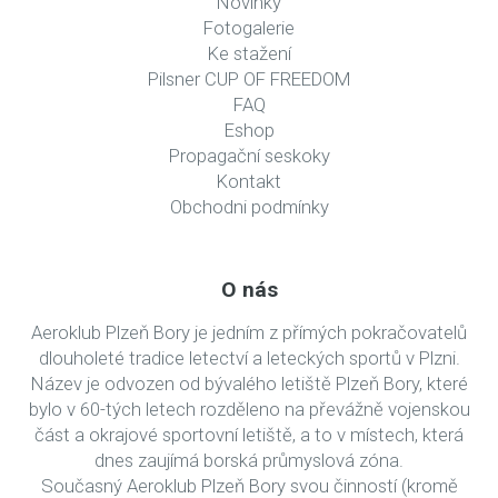
Novinky
Fotogalerie
Ke stažení
Pilsner CUP OF FREEDOM
FAQ
Eshop
Propagační seskoky
Kontakt
Obchodni podmínky
O nás
Aeroklub Plzeň Bory je jedním z přímých pokračovatelů
dlouholeté tradice letectví a leteckých sportů v Plzni.
Název je odvozen od bývalého letiště Plzeň Bory, které
bylo v 60-tých letech rozděleno na převážně vojenskou
část a okrajové sportovní letiště, a to v místech, která
dnes zaujímá borská průmyslová zóna.
Současný Aeroklub Plzeň Bory svou činností (kromě