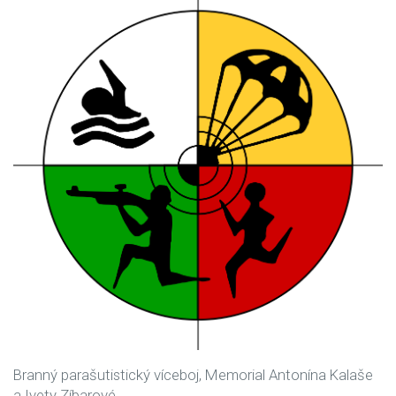
Branný parašutistický víceboj, Memorial Antonína Kalaše
a Ivety Zíbarové