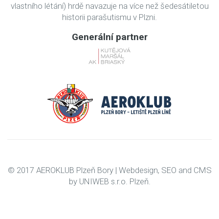
vlastního létání) hrdě navazuje na více než šedesátiletou
historii parašutismu v Plzni.
Generální partner
© 2017 AEROKLUB Plzeň Bory |
Webdesign
,
SEO
and
CMS
by
UNIWEB
s.r.o.
Plzeň
.