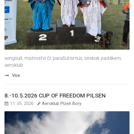
wingsuit, mistroství čr, parašutismus, seskok padákem,
aeroklub
Více
8.-10.5.2026 CUP OF FREEDOM PILSEN
11. 05. 2026
Aeroklub Plzeň Bory